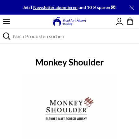
Jetzt
Newsletter abonnieren
und 10 % sparen 💌
Einloggen
Monkey Shoulder