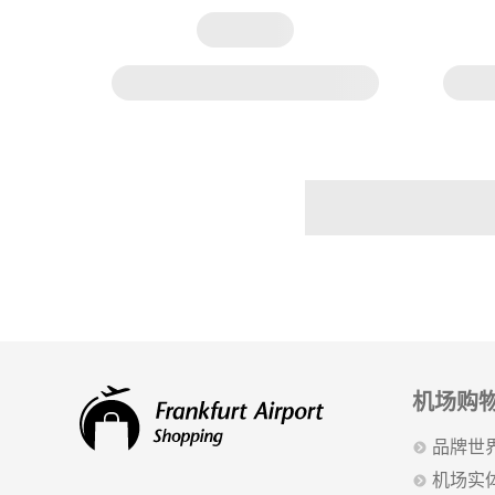
机场购
品牌世
机场实