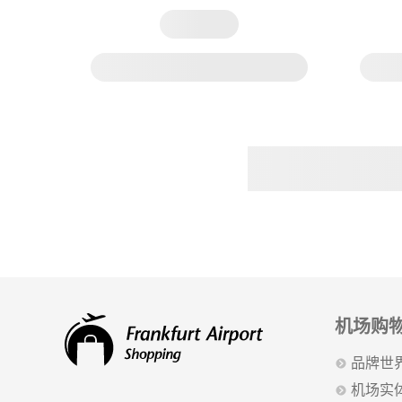
机场购
品牌世
机场实