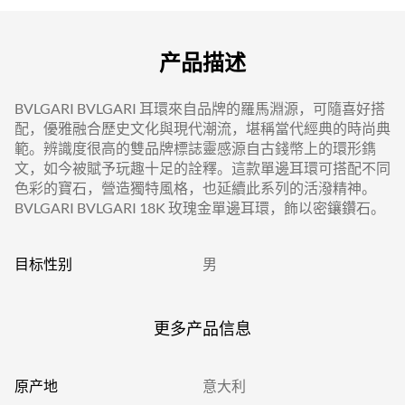
产品描述
BVLGARI BVLGARI 耳環來自品牌的羅馬淵源，可隨喜好搭
配，優雅融合歷史文化與現代潮流，堪稱當代經典的時尚典
範。辨識度很高的雙品牌標誌靈感源自古錢幣上的環形鐫
文，如今被賦予玩趣十足的詮釋。這款單邊耳環可搭配不同
色彩的寶石，營造獨特風格，也延續此系列的活潑精神。
BVLGARI BVLGARI 18K 玫瑰金單邊耳環，飾以密鑲鑽石。
目标性别
男
更多产品信息
原产地
意大利