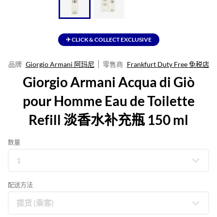
✈ CLICK & COLLECT EXCLUSIVE
品牌
Giorgio Armani 阿玛尼
零售商
Frankfurt Duty Free 免税店
Giorgio Armani Acqua di Giò
pour Homme Eau de Toilette
Refill 淡香水补充瓶 150 ml
数量
配送方法