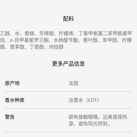
配料
乙醇、水、香精、芳樟醇、柠檬烯、丁基甲氧基二苯甲酰基甲
烷、α-异甲基紫罗兰酮、水杨酸苄酯、香叶醇、苯甲醇、柠檬
醛、香茅醇、丁香酚、肉桂醇
更多产品信息
原产地
法国
香水种类
淡香水（EDT）
警告
避免接触眼睛。远离直接热
源，避免阳光照射。