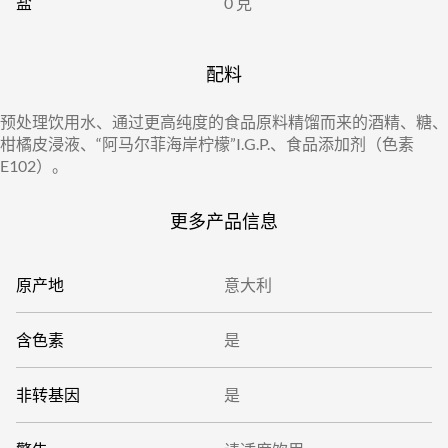
盐
0 克
配料
预处理饮用水、通过更高纯度的食品原料精馏而来的酒精、糖、
柑橘皮浸液、“阿马尔菲海岸柠檬”I.G.P.、食品添加剂（色素
E102）。
更多产品信息
原产地
意大利
含色素
是
非转基因
是