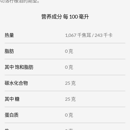
切洛柠檬酒的期望。
营养成分 每
100 毫升
热量
1,067 千焦耳
/
243 千卡
脂肪
0 克
其中
饱和脂肪
0 克
碳水化合物
25 克
其中
糖
25 克
蛋白质
0 克