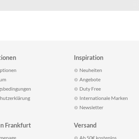
tionen
Inspiration
optionen
Neuheiten
sum
Angebote
gsbedingungen
Duty Free
hutzerklärung
Internationale Marken
Newsletter
n Frankfurt
Versand
omepage
Ab 50€ kostenlos