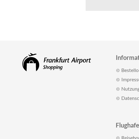
Informa
Bestell
Impres
Nutzun
Datensc
Flughafe
Reiseh